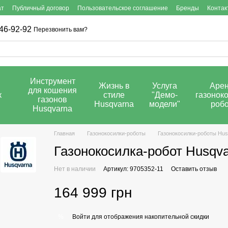
ат
Публичный договор
Пользовательское соглашение
Бренды
Контак
46-92-92
Перезвонить вам?
Инструмент
Жизнь в
Услуга
Аре
для кошения
к
стиле
"Демо-
газоноко
газонов
Husqvarna
модели"
роб
Husqvarna
Главная
Газонокосилки-роботы
Газонокосилки-роботы Hus
Газонокосилка-робот Husqv
Нет в наличии
Артикул: 9705352-11
Оставить отзыв
164 999 грн
Войти
для отображения накопительной скидки
%