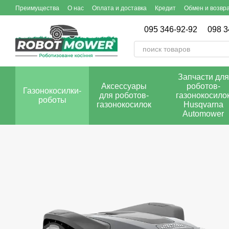
Перейти к основному контенту
Преимущества
О нас
Оплата и доставка
Кредит
Обмен и возвр
095 346-92-92
098 3
Запчасти для
Аксессуары
роботов-
Газонокосилки-
для роботов-
газонокосило
роботы
газонокосилок
Husqvarna
Automower