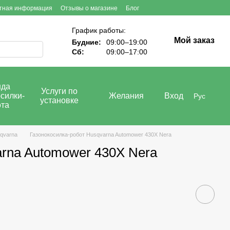
тная информация
Отзывы о магазине
Блог
График работы:
Мой заказ
Будние:
09:00–19:00
Сб:
09:00–17:00
нда
Услуги по
силки-
Желания
Вход
Рус
установке
ота
qvarna
Газонокосилка-робот Husqvarna Automower 430X Nera
arna Automower 430X Nera