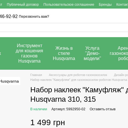
ат
Публичный договор
Пользовательское соглашение
Бренды
Контак
46-92-92
Перезвонить вам?
Инструмент
Жизнь в
Услуга
Аре
для кошения
к
стиле
"Демо-
газоноко
газонов
Husqvarna
модели"
роб
Husqvarna
Главная
Аксессуары для роботов-газонокосилок
Дизайн р
Набор наклеек "Камуфляж" для газонокосилок-роботов Husqvarna 
Набор наклеек "Камуфляж" 
Husqvarna 310, 315
В наличии
Артикул: 5992950-02
Оставить отзыв
1 499 грн