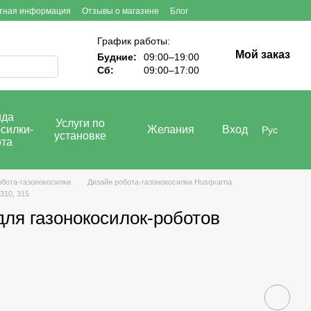
тная информация
Отзывы о магазине
Блог
График работы:
Мой заказ
Будние:
09:00–19:00
Сб:
09:00–17:00
нда
Услуги по
силки-
Желания
Вход
Рус
установке
ота
обота-газонокосилки
Дизайн робота-газонокосилки Husqvarna
310, 315
для газонокосилок-роботов