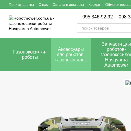
Перейти к основному контенту
Преимущества
О нас
Оплата и доставка
Кредит
Обмен и возвр
095 346-92-92
098 3
Запчасти для
Аксессуары
роботов-
Газонокосилки-
для роботов-
газонокосило
роботы
газонокосилок
Husqvarna
Automower