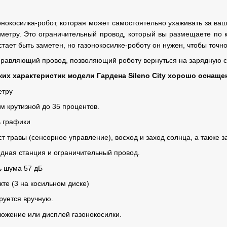
азонокосилка-робот, которая может самостоятельно ухаживать за ва
метру. Это ограничительный провод, который вы размещаете по кр
тает быть заметен, но газонокосилке-роботу он нужен, чтобы точно з
правляющий провод, позволяющий роботу вернуться на зарядную 
ких характеристик модели Гардена Sileno City хорошо оснаще
етру
м крутизной до 35 процентов.
ь графики
т травы (сенсорное управление), восход и заход солнца, а также з
ядная станция и ограничительный провод.
 шума 57 дБ
кте (3 на косильном диске)
руется вручную.
ожение или дисплей газонокосилки.