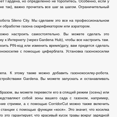
яет Гардена, но определенно не торопитесь. Особенно, если у
 не так), важно прочитать все шаг за шагом. Ограничительный
обота Sileno City. Мы сделаем это все на профессиональном
ри обработке газона скарификатором или аэратором.
можно настроить самостоятельно. Вы можете сделать это
у к Интернету (через Gardena Hub), чтобы все настроить там.
оить PIN-код или изменить время/дату, вам придется сделать
зонокосилке с помощью циферблата. Установка газонокосилки
na. К этому также можно добавить газонокосилку-робота.
стройствами Gardena. Вы можете запускать и останавливать
бразом, вы можете перевести его в спящий режим (осень) или
редставляют собой зоны вашего сада с газоном, например,
ние стрижки, а с помощью CorridorCut можно также включить
 станции с помощью функции «кося». Это значит, что косилка
о это гарантирует, что красивый кусок травы вокруг зарядной