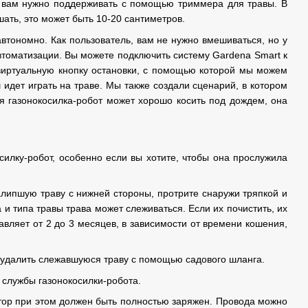
ое вам нужно поддерживать с помощью триммера для травы. В
шать, это может быть 10-20 сантиметров.
втономно. Как пользователь, вам не нужно вмешиваться, но у
автоматизации. Вы можете подключить систему Gardena Smart к
 виртуальную кнопку остановки, с помощью которой мы можем
 идет играть на траве. Мы также создали сценарий, в котором
тя газонокосилка-робот может хорошо косить под дождем, она
силку-робот, особенно если вы хотите, чтобы она прослужила
липшую траву с нижней стороны, протрите снаружи тряпкой и
 и типа травы трава может слеживаться. Если их почистить, их
авляет от 2 до 3 месяцев, в зависимости от времени кошения,
и удалить слежавшуюся траву с помощью садового шланга.
 службы газонокосилки-робота.
лятор при этом должен быть полностью заряжен. Провода можно