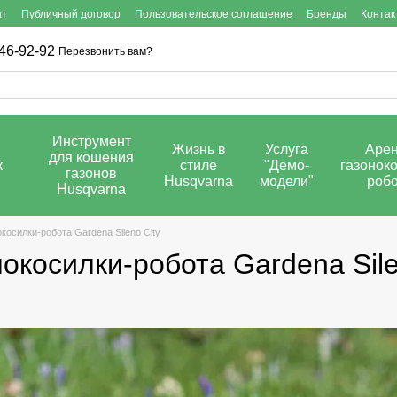
ат
Публичный договор
Пользовательское соглашение
Бренды
Контак
46-92-92
Перезвонить вам?
Инструмент
Жизнь в
Услуга
Аре
для кошения
к
стиле
"Демо-
газоноко
газонов
Husqvarna
модели"
роб
Husqvarna
косилки-робота Gardena Sileno City
окосилки-робота Gardena Sile