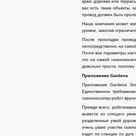
краю дорожки или террасы
вас есть такие объекты, к
провод должен быть прол
Наша компания может взят
уровне, закопав ограничи
После прокладки провод
непосредственно на самой 
Почти все параметры наст
это на самой газонокосил
довольно проста, поэтому
Приложение Gardena
Приложение Gardena Sma
Единственное требование
газонокосилку-робот вруч
Прежде всего, роботизиро
вывести из спящего режи
разделенные узкой дорожк
очень узкие участки газо
ездит по станции по дуге