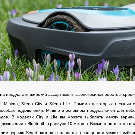
a предлагает широкий ассортимент газонокосилок-роботов, сред
o Minimo, Sileno City и Sileno Life. Помимо некоторых незнач
собах подключения: Minimo в основном предназначен для небольш
дов. В моделях City и Life вы можете выбирать между вариант
одключении к Bluetooth в радиусе 10 метров. Возможности этого п
трим версию Smart, которая полностью оснащена и может комбин