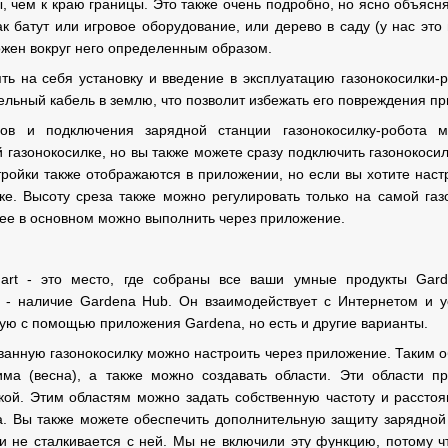
, чем к краю границы. Это также очень подробно, но ясно объясн
ак батут или игровое оборудование, или дерево в саду (у нас это
ожен вокруг него определенным образом.
ь на себя установку и введение в эксплуатацию газонокосилки-р
тельный кабель в землю, что позволит избежать его повреждения п
ов и подключения зарядной станции газонокосилку-робота 
газонокосилке, но вы также можете сразу подключить газонокосилк
ройки также отображаются в приложении, но если вы хотите настр
ке. Высоту среза также можно регулировать только на самой га
 ее в основном можно выполнить через приложение.
rt - это место, где собраны все ваши умные продукты Garde
 - наличие Gardena Hub. Он взаимодействует с Интернетом и у
ную с помощью приложения Gardena, но есть и другие варианты.
ванную газонокосилку можно настроить через приложение. Таким о
ма (весна), а также можно создавать области. Эти области п
ой. Этим областям можно задать собственную частоту и расстоя
на. Вы также можете обеспечить дополнительную защиту зарядной
 и не сталкивается с ней. Мы не включили эту функцию, потому чт