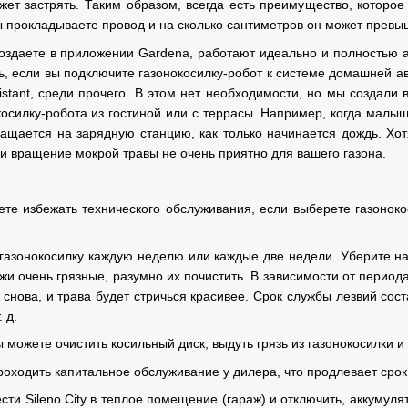
жет застрять. Таким образом, всегда есть преимущество, котор
вы прокладываете провод и на сколько сантиметров он может превы
оздаете в приложении Gardena, работают идеально и полностью а
ть, если вы подключите газонокосилку-робот к системе домашней 
stant, среди прочего. В этом нет необходимости, но мы создали
косилку-робота из гостиной или с террасы. Например, когда малыш
ращается на зарядную станцию, как только начинается дождь. Хо
 и вращение мокрой травы не очень приятно для вашего газона.
те избежать технического обслуживания, если выберете газоноко
газонокосилку каждую неделю или каждые две недели. Уберите на
жи очень грязные, разумно их почистить. В зависимости от периода
снова, и трава будет стричься красивее. Срок службы лезвий сост
 д.
 можете очистить косильный диск, выдуть грязь из газонокосилки 
роходить капитальное обслуживание у дилера, что продлевает срок
сти Sileno City в теплое помещение (гараж) и отключить, аккуму