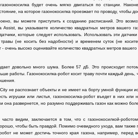
 газонокосилка будет очень мягко двигаться по станции. Нако
стояние, на которое газонокосилка проезжает по проводу, чтобы до
троено, вы можете приступить к созданию расписаний. Это воз
Assist, вы указываете количество квадратных метров вашего газ
 датчики, которые следует использовать. Использовать эти датчик
 травы (не косить без надобности) и временем суток (не косит
 - очень высоко оценивайте количество квадратных метров вашего 
дает довольно много шума. Более 57 дБ. Это происходит потому
ьше работы. Газонокосилка-робот косит траву почти каждый день,
ошения.
 City не распознает объекты и не имеет на борту умной функции и
есть игрушки или листья, газонокосилка-робот въедет в них или 
и она развернется, но разумно поддерживать газон как можно бол
 часто видим, заключается в том, что с газонокосилкой-робото
орошо, чтобы быть правдой. Помимо очевидного ухода, вам также п
а-робот не может достичь точного края газона, например, пере