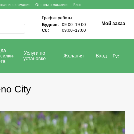
тная информация
Отзывы о магазине
Блог
График работы:
Мой заказ
Будние:
09:00–19:00
Сб:
09:00–17:00
нда
Услуги по
силки-
Желания
Вход
Рус
установке
ота
no City