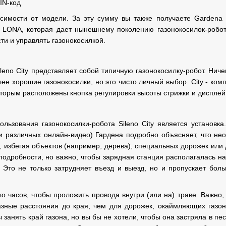
IN-код
симости от модели. За эту сумму вы также получаете Gardena 
LONA, которая дает нынешнему поколению газонокосилок-робото
ти и управлять газонокосилкой.
ileno City представляет собой типичную газонокосилку-робот. Ни
лее хорошие газонокосилки, но это чисто личный выбор. City - ко
оторым расположены кнопка регулировки высоты стрижки и дисплей
льзования газонокосилки-робота Sileno City является установк
(и различных онлайн-видео) Гардена подробно объясняет, что не
, избегая объектов (например, дерева), специальных дорожек или 
подробности, но важно, чтобы зарядная станция располагалась на
у. Это не только затрудняет въезд и выезд, но и пропускает бол
о часов, чтобы проложить провода внутри (или на) траве. Важно
зные расстояния до края, чем для дорожек, окаймляющих газон.
 занять край газона, но вы бы не хотели, чтобы она застряла в п