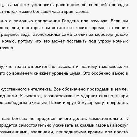
нец, вы можете установить расстояние до внешней проводки
стичь как можно большей части края газона.
можно с помощью приложения Гардена или вручную. Если вы
она, дни, в которые вы хотите его косить, время, в течение
и разумно, ведь газонокосилка сама следит за морозом (плохо
е ночью, потому что это может поставить под угрозу ночных
газона.
, что трава относительно высокая и поэтому газонокосилке
 что со временем снижает уровень шума. Это особенно важно в
скусственного интеллекта. Все обозначено проводами в земле.
над ними. К счастью, газонокосилка не ударяет сильно, и при
ее свободным и чистым. Палки и другой мусор могут повредить
м вам больше не придется ничего делать самостоятельно. К
ридется самостоятельно ухаживать за краями газона (и вокруг
д возвышениями, впадинами, приподнятыми краями или просто