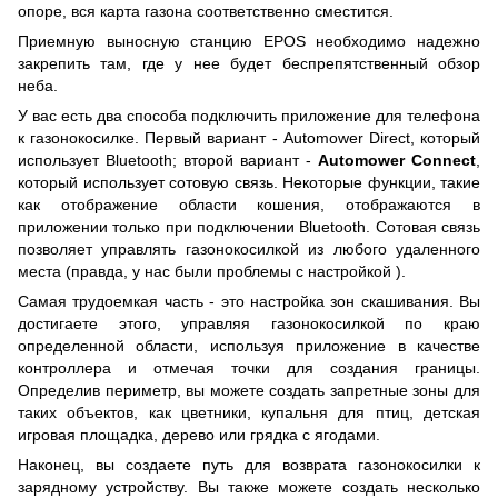
опоре, вся карта газона соответственно сместится.
Приемную выносную станцию ​​EPOS необходимо надежно
закрепить там, где у нее будет беспрепятственный обзор
неба.
У вас есть два способа подключить приложение для телефона
к газонокосилке. Первый вариант - Automower Direct, который
использует Bluetooth; второй вариант -
Automower Connect
,
который использует сотовую связь. Некоторые функции, такие
как отображение области кошения, отображаются в
приложении только при подключении Bluetooth. Сотовая связь
позволяет управлять газонокосилкой из любого удаленного
места (правда, у нас были проблемы с настройкой ).
Самая трудоемкая часть - это настройка зон скашивания. Вы
достигаете этого, управляя газонокосилкой по краю
определенной области, используя приложение в качестве
контроллера и отмечая точки для создания границы.
Определив периметр, вы можете создать запретные зоны для
таких объектов, как цветники, купальня для птиц, детская
игровая площадка, дерево или грядка с ягодами.
Наконец, вы создаете путь для возврата газонокосилки к
зарядному устройству. Вы также можете создать несколько