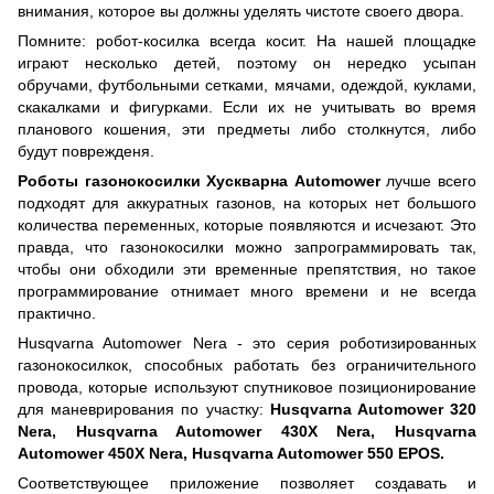
внимания, которое вы должны уделять чистоте своего двора.
Помните: робот-косилка всегда косит. На нашей площадке
играют несколько детей, поэтому он нередко усыпан
обручами, футбольными сетками, мячами, одеждой, куклами,
скакалками и фигурками. Если их не учитывать во время
планового кошения, эти предметы либо столкнутся, либо
будут поврежденя.
Роботы газонокосилки Хускварна Automower
лучше всего
подходят для аккуратных газонов, на которых нет большого
количества переменных, которые появляются и исчезают. Это
правда, что газонокосилки можно запрограммировать так,
чтобы они обходили эти временные препятствия, но такое
программирование отнимает много времени и не всегда
практично.
Husqvarna Automower Nera - это серия роботизированных
газонокосилкок, способных работать без ограничительного
провода, которые используют спутниковое позиционирование
для маневрирования по участку:
Husqvarna Automower 320
Nera
,
Husqvarna Automower 430X Nera
,
Husqvarna
Automower 450X Nera
,
Husqvarna Automower 550 EPOS
.
Соответствующее приложение позволяет создавать и