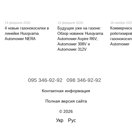
14 февраля 2026
14 февраля 2026
16 ноября 202
4 новые газонокосилки в
Будущее уже на газоне:
Коммерческ
линейке Husqvarna
Обзор новинок Husqvarna
роботизиро
Automower NERA
Automower Aspire R6V,
газонокосил
Automower 308V и
Automower
Automower 312V
095 346-92-92
098 346-92-92
Контактная информация
Полная версия сайта
© 2026
Укр
Рус