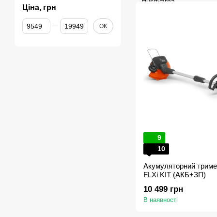
Ціна, грн
Від Ціна, грн
До Ціна, грн
ОК
9
10
Акумуляторний триме
FLXi KІТ (АКБ+ЗП)
10 499 грн
В наявності