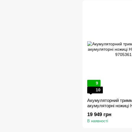
9
10
Акумуляторний тримм
акумуляторні ножиці 
КІТ
19 949 грн
В наявності