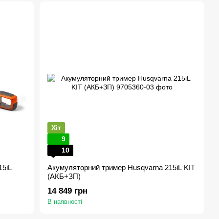
Хіт
9
10
15iL
Акумуляторний тример Husqvarna 215iL KІТ
(АКБ+ЗП)
14 849 грн
В наявності