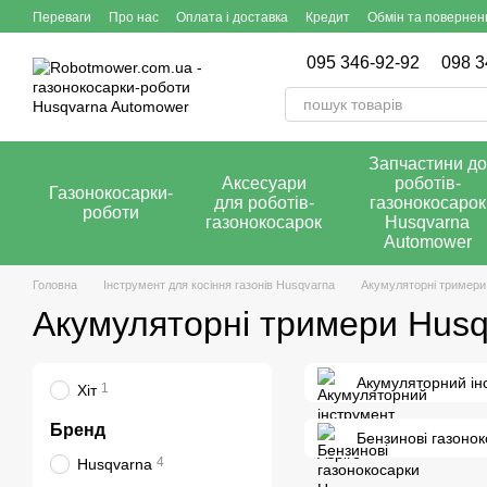
Перейти до основного контенту
Переваги
Про нас
Оплата і доставка
Кредит
Обмін та повернен
095 346-92-92
098 3
Запчастини до
Аксесуари
роботів-
Газонокосарки-
для роботів-
газонокосарок
роботи
газонокосарок
Husqvarna
Automower
Головна
Інструмент для косіння газонів Husqvarna
Акумуляторні тримери
Акумуляторні тримери Husq
Акумуляторний ін
1
Хіт
Бренд
Бензинові газоно
4
Husqvarna