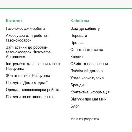
Каталог
Клієнтам
Газонокосарки-роботи
Вхід до кабінету
Аксесуари для роботів-
Переваги
газонокосарок
Про нас
Запчастини до роботів-
Оплата і доставка
газонокосарок Husqvarna
Automower
Кредит
Інструмент для косіння газонів
Обмін та повернення
Husqvarna
Публічний договір
Життя в стилі Husqvarna
Угода користувача
Послуга "Демо-моделі"
Бренди
Оренда газонокосарки-робота
Контактна інформація
Послуги по встановленню
Відгуки про магазин
Блог
Ми в соцмережах