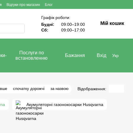
я
Відгуки про магазин
Блог
Графік роботи:
Мій кошик
Будні:
09:00–19:00
Сб:
09:00–17:00
Послуги по
ки-
Бажання
Вхід
Укр
встановленню
Відображення:
евше
спочатку дорожчі
за назвою
rna
Акумуляторні газонокосарки Husqvarna