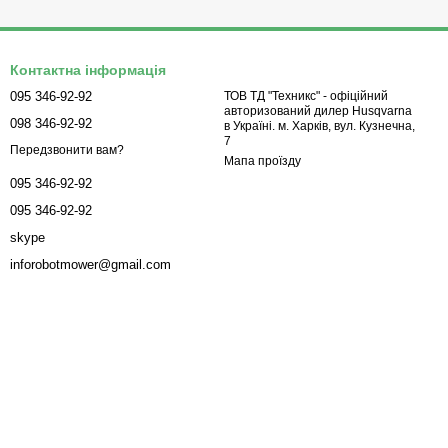
Контактна інформація
095 346-92-92
ТОВ ТД "Техникс" - офіційний
авторизований дилер Husqvarna
098 346-92-92
в Україні. м. Харків, вул. Кузнечна,
7
Передзвонити вам?
Мапа проїзду
095 346-92-92
095 346-92-92
skype
inforobotmower@gmail.com