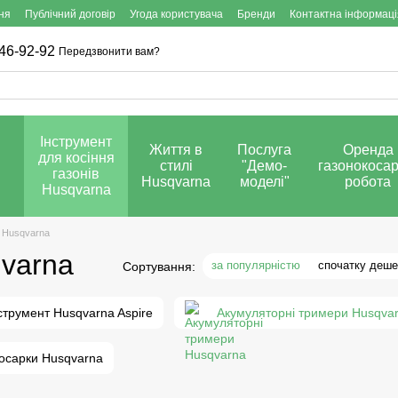
ня
Публічний договір
Угода користувача
Бренди
Контактна інформаці
46-92-92
Передзвонити вам?
Інструмент
Життя в
Послуга
Оренда
для косіння
стилі
"Демо-
газонокосар
газонів
Husqvarna
моделі"
робота
Husqvarna
 Husqvarna
varna
за популярністю
спочатку деш
Сортування:
струмент Husqvarna Aspire
Акумуляторні тримери Husqva
косарки Husqvarna