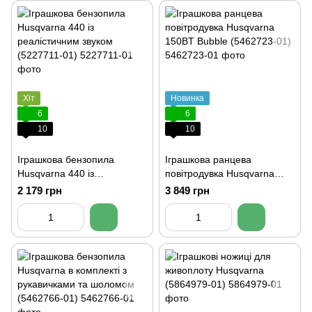
Хіт
Новинка
6
6
10
10
Іграшкова бензопила
Іграшкова ранцева
Husqvarna 440 із
повітродувка Husqvarna
реалістичним звуком
150BT Bubble (5462723-01)
2 179 грн
3 849 грн
(5227711-01)