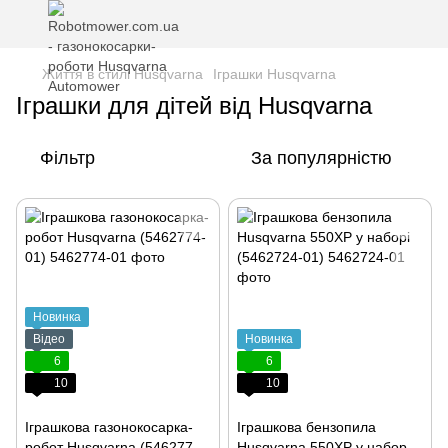
Життя в стилі Husqvarna
Іграшки Husqvarna
Іграшки для дітей від Husqvarna
Фільтр
За популярністю
Новинка
Відео
Новинка
6
6
10
10
Іграшкова газонокосарка-
Іграшкова бензопила
робот Husqvarna (5462774-
Husqvarna 550XP у наборі