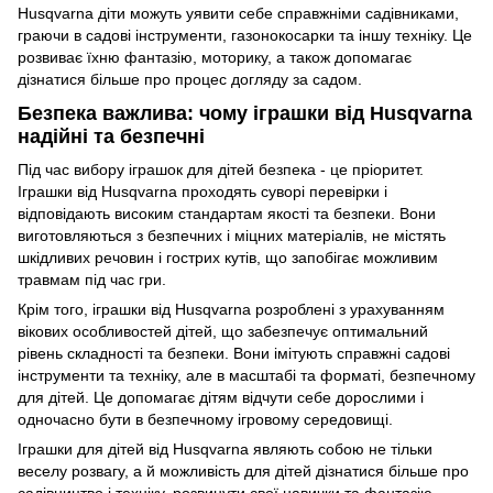
Husqvarna діти можуть уявити себе справжніми садівниками,
граючи в садові інструменти, газонокосарки та іншу техніку. Це
розвиває їхню фантазію, моторику, а також допомагає
дізнатися більше про процес догляду за садом.
Безпека важлива: чому іграшки від Husqvarna
надійні та безпечні
Під час вибору іграшок для дітей безпека - це пріоритет.
Іграшки від Husqvarna проходять суворі перевірки і
відповідають високим стандартам якості та безпеки. Вони
виготовляються з безпечних і міцних матеріалів, не містять
шкідливих речовин і гострих кутів, що запобігає можливим
травмам під час гри.
Крім того, іграшки від Husqvarna розроблені з урахуванням
вікових особливостей дітей, що забезпечує оптимальний
рівень складності та безпеки. Вони імітують справжні садові
інструменти та техніку, але в масштабі та форматі, безпечному
для дітей. Це допомагає дітям відчути себе дорослими і
одночасно бути в безпечному ігровому середовищі.
Іграшки для дітей від Husqvarna являють собою не тільки
веселу розвагу, а й можливість для дітей дізнатися більше про
садівництво і техніку, розвинути свої навички та фантазію.