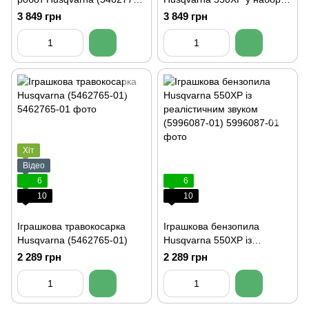
01)
(5462724-01)
3 849 грн
3 849 грн
Хіт
Відео
6
6
10
10
Іграшкова травокосарка
Іграшкова бензопила
Husqvarna (5462765-01)
Husqvarna 550XP із
реалістичним звуком
2 289 грн
2 289 грн
(5996087-01)