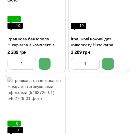
3
10
10
Іграшкова бензопила
Іграшкові ножиці для
Husqvarna в комплекті з
живоплоту Husqvarna
рукавичками та шоломом
(5864979-01)
2 289 грн
2 289 грн
(5462766-01)
6
10