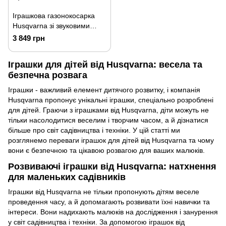
Іграшкова газонокосарка
Husqvarna зі звуковими
ефектами (5462726-01)
3 849 грн
Іграшки для дітей від Husqvarna: весела та
безпечна розвага
Іграшки - важливий елемент дитячого розвитку, і компанія
Husqvarna пропонує унікальні іграшки, спеціально розроблені
для дітей. Граючи з іграшками від Husqvarna, діти можуть не
тільки насолодитися веселим і творчим часом, а й дізнатися
більше про світ садівництва і техніки. У цій статті ми
розглянемо переваги іграшок для дітей від Husqvarna та чому
вони є безпечною та цікавою розвагою для ваших малюків.
Розвиваючі іграшки від Husqvarna: натхнення
для маленьких садівників
Іграшки від Husqvarna не тільки пропонують дітям веселе
проведення часу, а й допомагають розвивати їхні навички та
інтереси. Вони надихають малюків на дослідження і занурення
у світ садівництва і техніки. За допомогою іграшок від