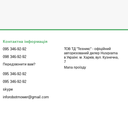
Контактна інформація
095 346-92-92
ТОВ ТД "Техникс" - офіційний
авторизований дилер Husqvarna
098 346-92-92
в Україні. м. Харків, вул. Кузнечна,
7
Передзвонити вам?
Мапа проїзду
095 346-92-92
095 346-92-92
skype
inforobotmower@gmail.com