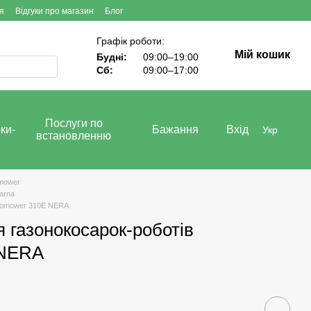
я
Відгуки про магазин
Блог
Графік роботи:
Мій кошик
Будні:
09:00–19:00
Сб:
09:00–17:00
Послуги по
ки-
Бажання
Вхід
Укр
встановленню
omower
arna
utomower 310E NERA
я газонокосарок-роботів
 NERA