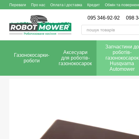
Перейти до основного контенту
Переваги
Про нас
Оплата і доставка
Кредит
Обмін та повернен
095 346-92-92
098 3
Запчастини до
Аксесуари
роботів-
Газонокосарки-
для роботів-
газонокосарок
роботи
газонокосарок
Husqvarna
Automower