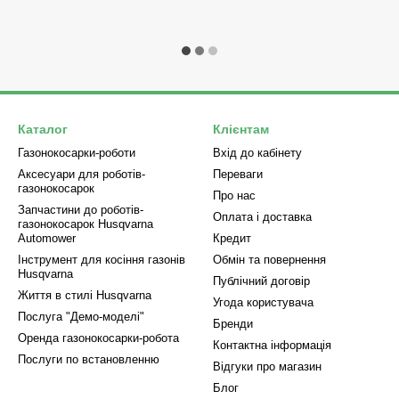
Каталог
Клієнтам
Газонокосарки-роботи
Вхід до кабінету
Аксесуари для роботів-
Переваги
газонокосарок
Про нас
Запчастини до роботів-
Оплата і доставка
газонокосарок Husqvarna
Automower
Кредит
Інструмент для косіння газонів
Обмін та повернення
Husqvarna
Публічний договір
Життя в стилі Husqvarna
Угода користувача
Послуга "Демо-моделі"
Бренди
Оренда газонокосарки-робота
Контактна інформація
Послуги по встановленню
Відгуки про магазин
Блог