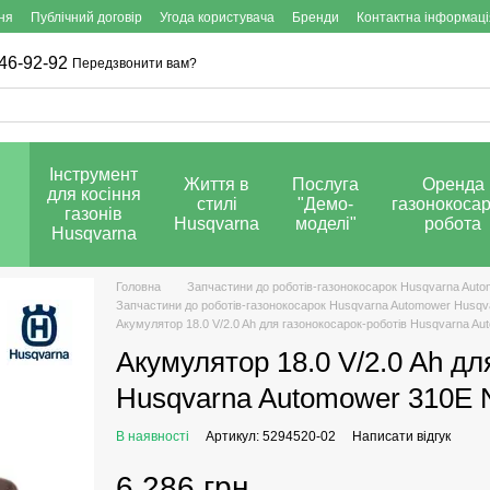
ня
Публічний договір
Угода користувача
Бренди
Контактна інформаці
46-92-92
Передзвонити вам?
Інструмент
Життя в
Послуга
Оренда
для косіння
стилі
"Демо-
газонокосар
газонів
Husqvarna
моделі"
робота
Husqvarna
Головна
Запчастини до роботів-газонокосарок Husqvarna Aut
Запчастини до роботів-газонокосарок Husqvarna Automower Husqv
Акумулятор 18.0 V/2.0 Ah для газонокосарок-роботів Husqvarna A
Акумулятор 18.0 V/2.0 Ah дл
Husqvarna Automower 310E
В наявності
Артикул: 5294520-02
Написати відгук
6 286 грн