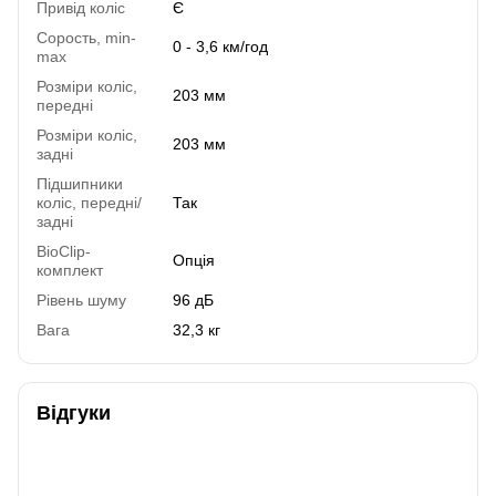
Привід коліс
Є
Сорость, min-
0 - 3,6 км/год
max
Розміри коліс,
203 мм
передні
Розміри коліс,
203 мм
задні
Підшипники
коліс, передні/
Так
задні
BioClip-
Опція
комплект
Рівень шуму
96 дБ
Вага
32,3 кг
Відгуки