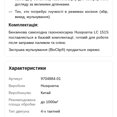
догляду за великими ділянками.
Тих, хто потребує гнучкості в режимах косіння (збір,
викид, мульчування).
Комплектація:
Бензинова самоходна газонокосарка Husqvarna LC 151S
поставляється в базовій комплектації, готовій для роботи
після заправки паливом та олією.
Заглушка мульчування (BioClip®) продається окремо.
Характеристики
Артикул
9704884-01
Виробник
Husqvarna
Виробництво
Китай
Рекомендована
до 1000м²
площа обробки
Тип двигуна
4-х тактний