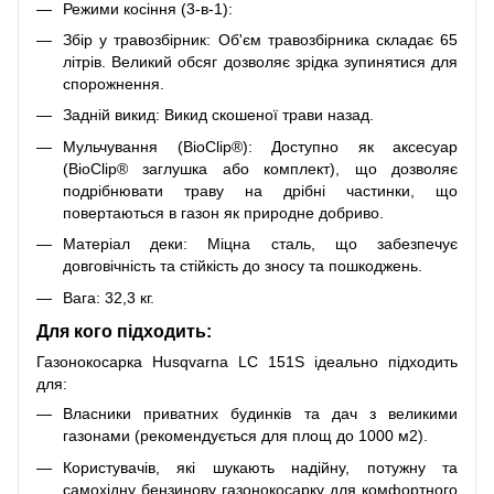
Режими косіння (3-в-1):
Збір у травозбірник: Об'єм травозбірника складає 65
літрів. Великий обсяг дозволяє зрідка зупинятися для
спорожнення.
Задній викид: Викид скошеної трави назад.
Мульчування (BioClip®): Доступно як аксесуар
(BioClip® заглушка або комплект), що дозволяє
подрібнювати траву на дрібні частинки, що
повертаються в газон як природне добриво.
Матеріал деки: Міцна сталь, що забезпечує
довговічність та стійкість до зносу та пошкоджень.
Вага: 32,3 кг.
Для кого підходить:
Газонокосарка Husqvarna LC 151S ідеально підходить
для:
Власники приватних будинків та дач з великими
газонами (рекомендується для площ до 1000 м2).
Користувачів, які шукають надійну, потужну та
самохідну бензинову газонокосарку для комфортного