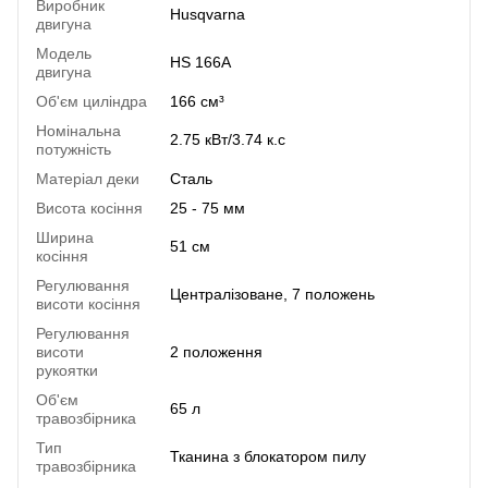
Виробник
Husqvarna
двигуна
Модель
HS 166A
двигуна
Об'єм циліндра
166 см³
Номінальна
2.75 кВт/3.74 к.с
потужність
Матеріал деки
Сталь
Висота косіння
25 - 75 мм
Ширина
51 см
косіння
Регулювання
Централізоване, 7 положень
висоти косіння
Регулювання
висоти
2 положення
рукоятки
Об'єм
65 л
травозбірника
Тип
Тканина з блокатором пилу
травозбірника