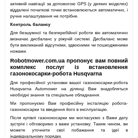
активній навігації за допомогою GPS (у деяких моделях)
віддалені початкові точки встановлюються автоматично, і
ручне налаштування не потрібне.
Контроль балансу
Для безшумної та безперебійної роботи він автоматично
визначає дисбаланс у ріжучій системі. Дисбаланс може
бути викликаний відсутніми, здвоєними чи пошкодженими
ножами.
Robotmower.com.ua
пропонує вам повний
комплекс послуг із встановлення
газонокосарки-робота Husqvarna
Для професійної установки вашої газонокосарки-робота
Husqvarna Automower на ділянці Вам знадобляться
необхідні знання та спеціальне обладнання.
Ми пропонуємо Вам професійну інсталяцію робота-
газонокосарки та введення його в експлуатацію.
Після купівлі газонокосарки ми могласуємо з Вами дату
зустрічі і обговоримо з вами установку. Таким чином, ви
можете уточнити свої побажання та ідеї в
індивідуальному порядку.