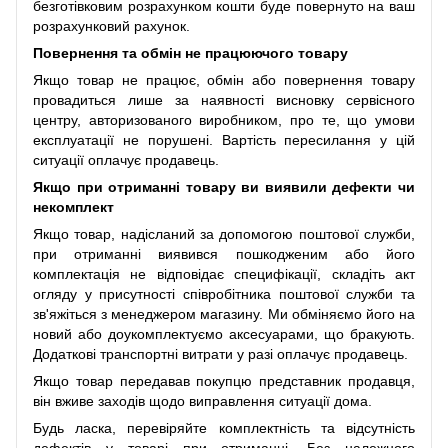
безготівковим розрахунком кошти буде повернуто на ваш
розрахунковий рахунок.
Повернення та обмін не працюючого товару
Якщо товар не працює, обмін або повернення товару
провадиться лише за наявності висновку сервісного
центру, авторизованого виробником, про те, що умови
експлуатації не порушені. Вартість пересилання у цій
ситуації оплачує продавець.
Якщо при отриманні товару ви виявили дефекти чи
некомплект
Якщо товар, надісланий за допомогою поштової служби,
при отриманні виявився пошкодженим або його
комплектація не відповідає специфікації, складіть акт
огляду у присутності співробітника поштової служби та
зв'яжіться з менеджером магазину. Ми обміняємо його на
новий або доукомплектуємо аксесуарами, що бракують.
Додаткові транспортні витрати у разі оплачує продавець.
Якщо товар передавав покупцю представник продавця,
він вживе заходів щодо виправлення ситуації дома.
Будь ласка, перевіряйте комплектність та відсутність
дефектів у товарі при отриманні. Без належного