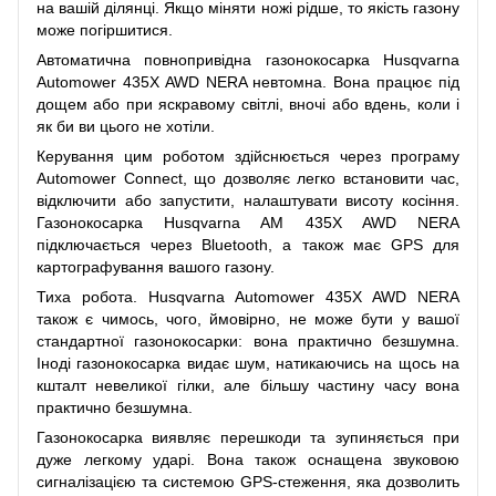
на вашій ділянці. Якщо міняти ножі рідше, то якість газону
може погіршитися.
Автоматична повнопривідна газонокосарка Husqvarna
Automower 435X AWD NERA невтомна. Вона працює під
дощем або при яскравому світлі, вночі або вдень, коли і
як би ви цього не хотіли.
Керування цим роботом здійснюється через програму
Automower Connect, що дозволяє легко встановити час,
відключити або запустити, налаштувати висоту косіння.
Газонокосарка Husqvarna AM 435X AWD NERA
підключається через Bluetooth, а також має GPS для
картографування вашого газону.
Тиха робота. Husqvarna Automower 435X AWD NERA
також є чимось, чого, ймовірно, не може бути у вашої
стандартної газонокосарки: вона практично безшумна.
Іноді газонокосарка видає шум, натикаючись на щось на
кшталт невеликої гілки, але більшу частину часу вона
практично безшумна.
Газонокосарка виявляє перешкоди та зупиняється при
дуже легкому ударі. Вона також оснащена звуковою
сигналізацією та системою GPS-стеження, яка дозволить