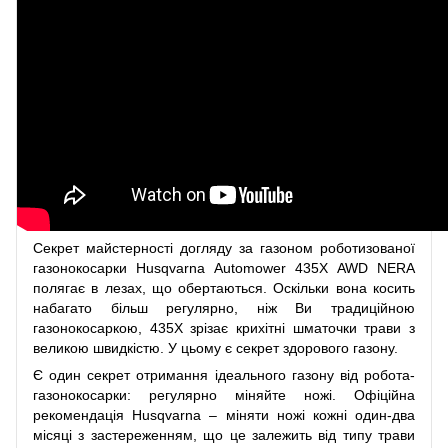
Секрет майстерності догляду за газоном роботизованої
газонокосарки Husqvarna Automower 435X AWD NERA
полягає в лезах, що обертаються. Оскільки вона косить
набагато більш регулярно, ніж Ви традиційною
газонокосаркою, 435X зрізає крихітні шматочки трави з
великою швидкістю. У цьому є секрет здорового газону.
Є один секрет отримання ідеального газону від робота-
газонокосарки: регулярно міняйте ножі. Офіційна
рекомендація Husqvarna – міняти ножі кожні один-два
місяці з застереженням, що це залежить від типу трави