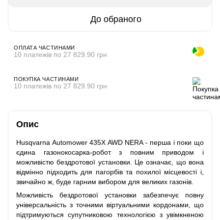
До обраного
ОПЛАТА ЧАСТИНАМИ
10 платежів по 27 829.90 грн
ПОКУПКА ЧАСТИНАМИ
10 платежів по 27 829.90 грн
Опис
Husqvarna Automower 435X AWD NERA - перша і поки що
єдина газонокосарка-робот з повним приводом і
можливістю бездротової установки. Це означає, що вона
відмінно підходить для пагорбів та похилої місцевості і,
звичайно ж, буде гарним вибором для великих газонів.
Можливість бездротової установки забезпечує повну
універсальність з точними віртуальними кордонами, що
підтримуються супутниковою технологією з увімкненою