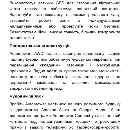
Використовує датчики GPS для створення віртуальної
карти газону та забезпечує зональний контроль.
Відстежуйте газонокосарку в режимі реального часу,
створюйте робочі зони з індивідуальними
налаштуваннями або проектуйте зони безпеки.
Результатом є більш висока точність, більший контроль та
гарний газон.
Поворотна задня конструкція
Automower AWD мають шарнірно-зчленовану задню
частину кузова, яка забезпечує чудову маневреність при
переміщенні складними газонами і наскрізними
проходами. Задня частина кузова також має можливість
повороту, що значно збільшує зчеплення з дорогою на
пересіченій місцевості та дозволяє максимально
використати повний привод.
Чудовий зв'язок
Зробіть Automower частиною вашого розумного будинку
за допомогою Amazon Alexa та Google Home. А за
допомогою програми Automower Connect у вас є повний
контроль над налаштуваннями косарок та розкладом
прямо з вашого телефону. Усі газонокосарки-роботи,