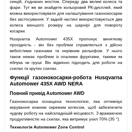
секцій, з'єднаних мостом. Спереду два великі колеса та
фари. Тут же ви знайдете кольоровий РК-дисплей, який
можна використовувати для налаштування газонокосарки
без застосування. У задній частині використовуються два
колеса меншого розміру на шарнірі для повороту
косарки.
Husqvarna Automower 435X пропонує виняткову
прохідність - він без проблем справляється з дійсно
вибоїстими газонами та нерівним рельєфом. У нього
також немає проблем із опалими фруктами, такими як
яблука чи груші. Він відмінно підходить для роботи на
схилах та крутих схилах.
Функції газонокосарки-робота Husqvarna
Automower 435X AWD NERA
Повний привід Automower AWD
Газонокосарка оснащена технологією, яка оптимізує
керування кожним окремим колесом, щоб забезпечити
чудову роботу на найскладнішій місцевості. З вражаючою
продуктивністю на схилах, яка витримує ухил 70% (35 °).
Технологія Automower Zone Control