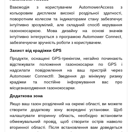
Взаємодія з користувачем AutomowerAccess з
кольоровим дисплеєм високої роздільної здатності,
поворотним колесом та індикаторами стану забезпечує
інтуїтивно зрозумілий, але складний спосіб керування
газонокосаркою. Мова дизайну на основі значків
інтуїтивно інтегрується з програмою Automower Connect,
забезпечуючи зручність роботи з користувачем.
Захист від крадіжки GPS
Продукти, оснащені GPS-трекінгом, негайно починають
відстежувати положення газонокосарки по GPS і
надсилати повідомлення на ваш пристрій через
Automower Connect®. Зведення до мінімуму ризику
крадіжки та постійне інформування вас про
місцезнаходження газонокосарки.
Додаткова зона
Якщо ваш газон розділений на окремі області, ви можете
створити додаткову зону всередині установки. Щоб
налаштувати вторинну область, необхідно встановити
обмежувальний провід, щоб створити острів навколо
вторинної області. Після встановлення вам доведеться