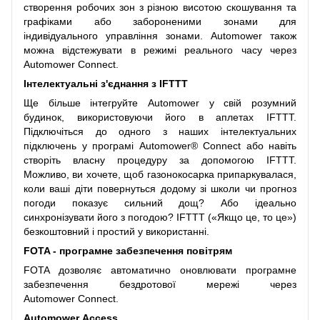
створення робочих зон з різною висотою скошування та
графіками або забороненими зонами для
індивідуального управління зонами. Automower також
можна відстежувати в режимі реального часу через
Automower Connect.
Інтелектуальні з'єднання з IFTTT
Ще більше інтегруйте Automower у свій розумний
будинок, використовуючи його в аплетах IFTTT.
Підключіться до одного з наших інтелектуальних
підключень у програмі Automower® Connect або навіть
створіть власну процедуру за допомогою IFTTT.
Можливо, ви хочете, щоб газонокосарка припаркувалася,
коли ваші діти повернуться додому зі школи чи прогноз
погоди показує сильний дощ? Або ідеально
синхронізувати його з погодою? IFTTT («Якщо це, то це»)
безкоштовний і простий у використанні.
FOTA - програмне забезпечення повітрям
FOTA дозволяє автоматично оновлювати програмне
забезпечення бездротової мережі через
Automower Connect.
Automower Access