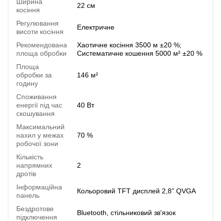
Ширина
22 см
косіння
Регулювання
Електричне
висоти косіння
Рекомендована
Хаотичне косіння 3500 м ±20 %;
площа обробки
Систематичне кошення 5000 м² ±20 %
Площа
обробки за
146 м²
годину
Споживання
енергії під час
40 Вт
скошування
Максимальний
нахил у межах
70 %
робочої зони
Кількість
напрямних
2
дротів
Інформаційна
Кольоровий TFT дисплей 2,8” QVGA
панель
Бездротове
Bluetooth, стільниковий зв'язок
підключення