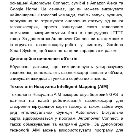
оснащені Automower Connect, сумісні з Amazon Alexa та
Google Home. Це означає, що ви можете виконувати
найпоширеніші голосові команди, такі як запуск, зупинка,
паркування та отримувати оновлення статусу від вашої
газонокосарки, просто запитуючи свого голосового
помічника, використовуючи його в процедурах IFTTT
тощо. За допомогою Automower Connect ви також можете
інтегрувати газонокосарку-робот у систему Gardena
Smart System, щоб косіння та полив працювали разом.
Дистанційне виявлення об'єктів
Вбудовані датчики, що використовують ультразвукову
технологію, допомагають газонокосарці виявляти об'єкти,
знижувати швидкість і уникати серйозних зіткнень.
Технологія Husqvarna Intelligent Mapping (AIM)
Технологія Husqvarna AIM використовує бортовий GPS та
датчики на вашій роботизованій газонокосарці для
створення віртуальної карти газону, а також забезпечує
ряд інтелектуальних функцій Automower. Віртуальна
карта відображається у програмі Automower Connect, а
також обмежувальні та напрямні дроти. За допомогою
технології AIM можна використовувати програму для