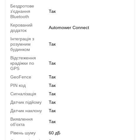
Бездротове
з'єднання
Так
Bluetooth
Керований
Automower Connect
додаток
Інтеграція з
розумним
Так
будинком
Відстеження
крадіжки по
Так
GPS
GeoFence
Так
PIN код
Так
Сигналізація
Так
Датчик підйому
Так
Датчик наклону
Так
Виявлення
Так
об'єкта
Рівень шуму
60 дБ