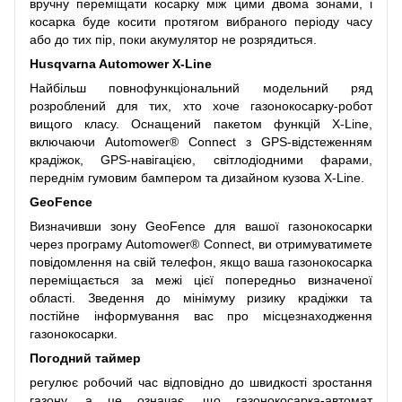
вручну переміщати косарку між цими двома зонами, і
косарка буде косити протягом вибраного періоду часу
або до тих пір, поки акумулятор не розрядиться.
Husqvarna Automower X-Line
Найбільш повнофункціональний модельний ряд
розроблений для тих, хто хоче газонокосарку-робот
вищого класу. Оснащений пакетом функцій X-Line,
включаючи Automower® Connect з GPS-відстеженням
крадіжок, GPS-навігацією, світлодіодними фарами,
переднім гумовим бампером та дизайном кузова X-Line.
GeoFence
Визначивши зону GeoFence для вашої газонокосарки
через програму Automower® Connect, ви отримуватимете
повідомлення на свій телефон, якщо ваша газонокосарка
переміщається за межі цієї попередньо визначеної
області. Зведення до мінімуму ризику крадіжки та
постійне інформування вас про місцезнаходження
газонокосарки.
Погодний таймер
регулює робочий час відповідно до швидкості зростання
газону, а це означає, що газонокосарка-автомат