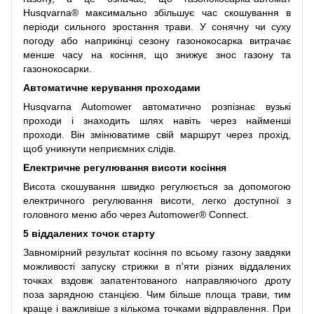
Husqvarna® максимально збільшує час скошування в
періоди сильного зростання трави. У сонячну чи суху
погоду або наприкінці сезону газонокосарка витрачає
менше часу на косіння, що знижує знос газону та
газонокосарки.
Автоматичне керування проходами
Husqvarna Automower автоматично розпізнає вузькі
проходи і знаходить шлях навіть через найменші
проходи. Він змінюватиме свій маршрут через прохід,
щоб уникнути неприємних слідів.
Електричне регулювання висоти косіння
Висота скошування швидко регулюється за допомогою
електричного регулювання висоти, легко доступної з
головного меню або через Automower® Connect.
5 віддалених точок старту
Завномірний результат косіння по всьому газону завдяки
можливості запуску стрижки в п'яти різних віддалених
точках вздовж запатентованого направляючого дроту
поза зарядною станцією. Чим більше площа трави, тим
краще і важливіше з кількома точками відправлення. При