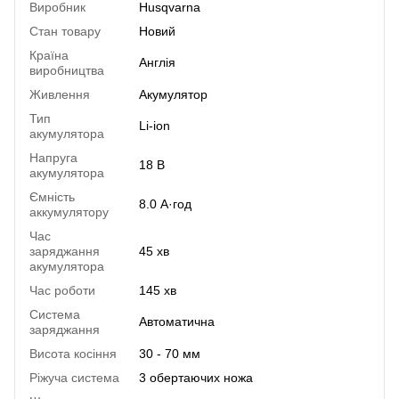
Виробник
Husqvarna
Стан товару
Новий
Країна
Англія
виробництва
Живлення
Акумулятор
Тип
Li-ion
акумулятора
Напруга
18 В
акумулятора
Ємність
8.0 А·год
аккумулятору
Час
заряджання
45 хв
акумулятора
Час роботи
145 хв
Система
Автоматична
заряджання
Висота косіння
30 - 70 мм
Ріжуча система
3 обертаючих ножа