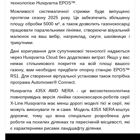
технологією Husqvarna EPOS™.
Можливості систематичної стрижки буде випущено
протягом сезону 2025 року. Це забезпечить збільшену
площу обробки 5000 м², а також дозволить газонокосарці
працювати паралельними лініями, створюючи візуальний
малюнок на ваш вибір, наприклад, смуги, шахівницю і
трикутники.
Дані коригування для супутникової технології надаються
через Husqvarna Cloud без додаткових витрат. Якщо у вас
немає стільникового покриття на всій площі вашого
газону, вам необхідно придбати опорну станцію EPOS™
RS1. Для створення віртуальної установки також потрібна
програма Automower® Connect.
Husqvarna 435X AWD NERA - це високотехнологічна
повнопривідна версія лінійки газонокосарок-роботів серії
X-Line.Husqvarna має менш дорогі моделі тієї ж серії, які
можуть виконувати те ж саме. Модель 435X NERA коштує
дорожче, тому що вона спеціально розроблена для
роботи на похилих ділянках та пересіченій місцевості, які
є характерними рисами ландшафту ділянки.