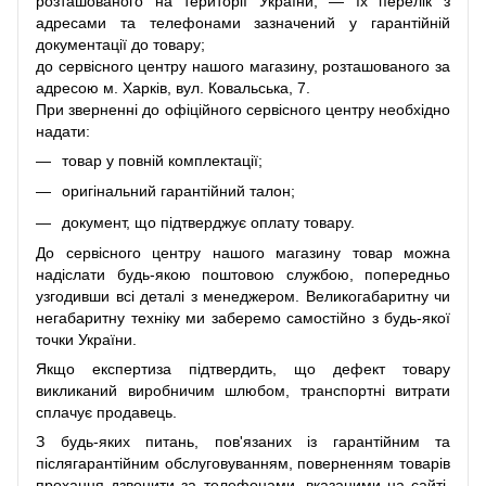
розташованого на території України, — їх перелік з
адресами та телефонами зазначений у гарантійній
документації до товару;
до сервісного центру нашого магазину, розташованого за
адресою м. Харків, вул. Ковальська, 7.
При зверненні до офіційного сервісного центру необхідно
надати:
товар у повній комплектації;
оригінальний гарантійний талон;
документ, що підтверджує оплату товару.
До сервісного центру нашого магазину товар можна
надіслати будь-якою поштовою службою, попередньо
узгодивши всі деталі з менеджером. Великогабаритну чи
негабаритну техніку ми заберемо самостійно з будь-якої
точки України.
Якщо експертиза підтвердить, що дефект товару
викликаний виробничим шлюбом, транспортні витрати
сплачує продавець.
З будь-яких питань, пов'язаних із гарантійним та
післягарантійним обслуговуванням, поверненням товарів
прохання дзвонити за телефонами, вказаними на сайті,