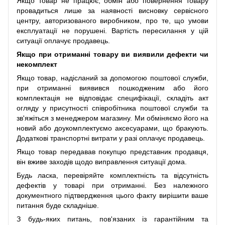
Якщо товар не працює, обмін або повернення товару
провадиться лише за наявності висновку сервісного
центру, авторизованого виробником, про те, що умови
експлуатації не порушені. Вартість пересилання у цій
ситуації оплачує продавець.
Якщо при отриманні товару ви виявили дефекти чи
некомплект
Якщо товар, надісланий за допомогою поштової служби,
при отриманні виявився пошкодженим або його
комплектація не відповідає специфікації, складіть акт
огляду у присутності співробітника поштової служби та
зв'яжіться з менеджером магазину. Ми обміняємо його на
новий або доукомплектуємо аксесуарами, що бракують.
Додаткові транспортні витрати у разі оплачує продавець.
Якщо товар передавав покупцю представник продавця,
він вживе заходів щодо виправлення ситуації дома.
Будь ласка, перевіряйте комплектність та відсутність
дефектів у товарі при отриманні. Без належного
документного підтвердження цього факту вирішити ваше
питання буде складніше.
З будь-яких питань, пов'язаних із гарантійним та