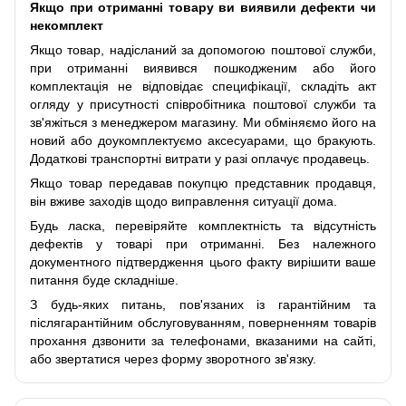
Якщо при отриманні товару ви виявили дефекти чи
некомплект
Якщо товар, надісланий за допомогою поштової служби,
при отриманні виявився пошкодженим або його
комплектація не відповідає специфікації, складіть акт
огляду у присутності співробітника поштової служби та
зв'яжіться з менеджером магазину. Ми обміняємо його на
новий або доукомплектуємо аксесуарами, що бракують.
Додаткові транспортні витрати у разі оплачує продавець.
Якщо товар передавав покупцю представник продавця,
він вживе заходів щодо виправлення ситуації дома.
Будь ласка, перевіряйте комплектність та відсутність
дефектів у товарі при отриманні. Без належного
документного підтвердження цього факту вирішити ваше
питання буде складніше.
З будь-яких питань, пов'язаних із гарантійним та
післягарантійним обслуговуванням, поверненням товарів
прохання дзвонити за телефонами, вказаними на сайті,
або звертатися через форму зворотного зв'язку.