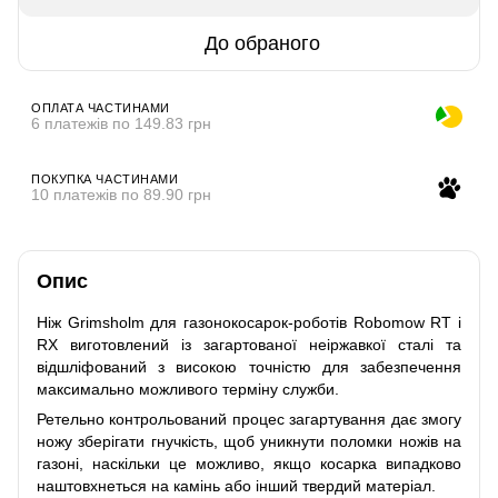
До обраного
ОПЛАТА ЧАСТИНАМИ
6 платежів по 149.83 грн
ПОКУПКА ЧАСТИНАМИ
10 платежів по 89.90 грн
Опис
Ніж Grimsholm для газонокосарок-роботів Robomow RT і
RX виготовлений із загартованої неіржавкої сталі та
відшліфований з високою точністю для забезпечення
максимально можливого терміну служби.
Ретельно контрольований процес загартування дає змогу
ножу зберігати гнучкість, щоб уникнути поломки ножів на
газоні, наскільки це можливо, якщо косарка випадково
наштовхнеться на камінь або інший твердий матеріал.