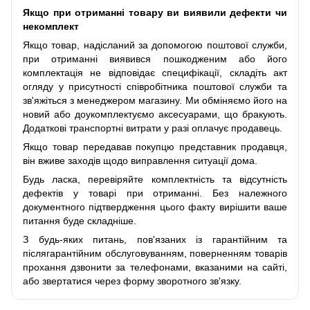
Якщо при отриманні товару ви виявили дефекти чи
некомплект
Якщо товар, надісланий за допомогою поштової служби,
при отриманні виявився пошкодженим або його
комплектація не відповідає специфікації, складіть акт
огляду у присутності співробітника поштової служби та
зв'яжіться з менеджером магазину. Ми обміняємо його на
новий або доукомплектуємо аксесуарами, що бракують.
Додаткові транспортні витрати у разі оплачує продавець.
Якщо товар передавав покупцю представник продавця,
він вживе заходів щодо виправлення ситуації дома.
Будь ласка, перевіряйте комплектність та відсутність
дефектів у товарі при отриманні. Без належного
документного підтвердження цього факту вирішити ваше
питання буде складніше.
З будь-яких питань, пов'язаних із гарантійним та
післягарантійним обслуговуванням, поверненням товарів
прохання дзвонити за телефонами, вказаними на сайті,
або звертатися через форму зворотного зв'язку.