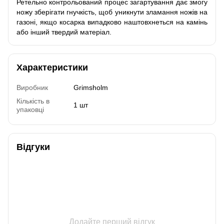
Ретельно контрольований процес загартування дає змогу
ножу зберігати гнучкість, щоб уникнути зламання ножів на
газоні, якщо косарка випадково наштовхнеться на камінь
або інший твердий матеріал.
Характеристики
Виробник
Grimsholm
Кількість в
1 шт
упаковці
Відгуки
Додайте перший відгук