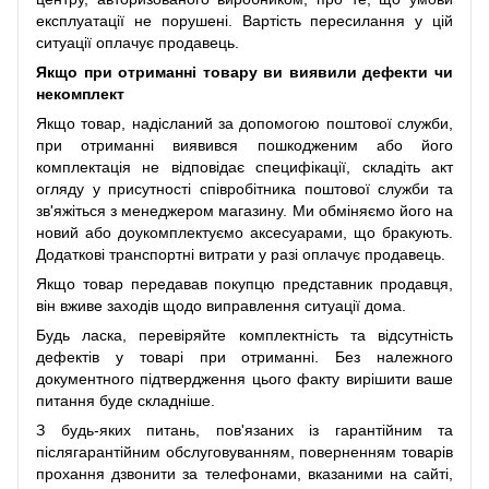
експлуатації не порушені. Вартість пересилання у цій
ситуації оплачує продавець.
Якщо при отриманні товару ви виявили дефекти чи
некомплект
Якщо товар, надісланий за допомогою поштової служби,
при отриманні виявився пошкодженим або його
комплектація не відповідає специфікації, складіть акт
огляду у присутності співробітника поштової служби та
зв'яжіться з менеджером магазину. Ми обміняємо його на
новий або доукомплектуємо аксесуарами, що бракують.
Додаткові транспортні витрати у разі оплачує продавець.
Якщо товар передавав покупцю представник продавця,
він вживе заходів щодо виправлення ситуації дома.
Будь ласка, перевіряйте комплектність та відсутність
дефектів у товарі при отриманні. Без належного
документного підтвердження цього факту вирішити ваше
питання буде складніше.
З будь-яких питань, пов'язаних із гарантійним та
післягарантійним обслуговуванням, поверненням товарів
прохання дзвонити за телефонами, вказаними на сайті,