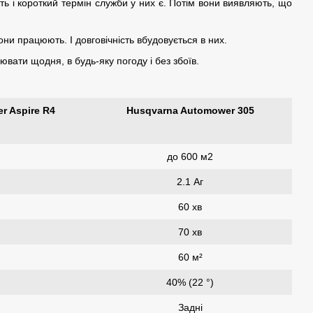
сть і короткий термін служби у них є. Потім вони виявляють, що
и працюють. І довговічність вбудовується в них.
вати щодня, в будь-яку погоду і без збоїв.
r Aspire R4
Husqvarna Automower 305
до 600 м2
2.1 Аг
60 хв
70 хв
60 м²
)
40% (22 °)
Задні