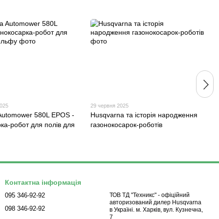
2025
29 червня 2025
Automower 580L EPOS -
Husqvarna та історія народження
ка-робот для полів для
газонокосарок-роботів
Контактна інформація
095 346-92-92
ТОВ ТД "Техникс" - офіційний
авторизований дилер Husqvarna
098 346-92-92
в Україні. м. Харків, вул. Кузнечна,
7