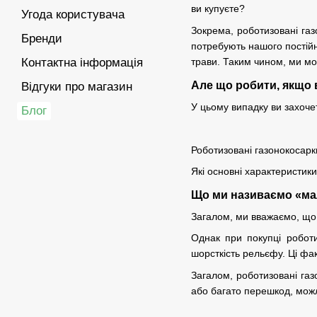
ви купуєте?
Угода користувача
Зокрема, роботизовані газ
Бренди
потребують нашого постійн
трави. Таким чином, ми м
Контактна інформація
Але що робити, якщо 
Відгуки про магазин
У цьому випадку ви захоче
Блог
Роботизовані газонокосарк
Які основні характеристик
Що ми називаємо «м
Загалом, ми вважаємо, що
Однак при покупці роботи
шорсткість рельєфу. Ці фа
Загалом, роботизовані газ
або багато перешкод, мож