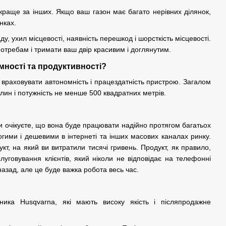
краще за інших. Якщо ваш газон має багато нерівних ділянок,
нках.
, ухил місцевості, наявність перешкод і шорсткість місцевості.
потребам і тримати ваш двір красивим і доглянутим.
мності та продуктивності?
враховувати автономність і працездатність пристрою. Загалом
ин і потужність не менше 500 квадратних метрів.
и очікуєте, що вона буде працювати надійно протягом багатьох
гими і дешевими в інтернеті та інших масових каналах ринку.
, на який ви витратили тисячі гривень. Продукт, як правило,
луговування клієнтів, який ніколи не відповідає на телефонні
 назад, але це буде важка робота весь час.
ника Husqvarna, які мають високу якість і післяпродажне