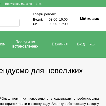
я
Відгуки про магазин
Блог
Графік роботи:
Мій кошик
Будні:
09:00–19:00
Сб:
09:00–17:00
Послуги по
ки-
Бажання
Вхід
Укр
встановленню
мендуємо для невеликих
більш помітних нововведень в садівництві є роботизована
для стрижки трави в своєму саду. Але яку роботизовану косарку