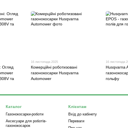
16 листопада 2025
16 листопада 
: Огляд
Комерційні роботизовані
Husqvarna 
tomower
газонокосарки Husqvarna
газонокосар
308V та
Automower
гольфу
Каталог
Клієнтам
Газонокосарки-роботи
Вхід до кабінету
Аксесуари для роботів-
Переваги
газонокосарок
Про нас