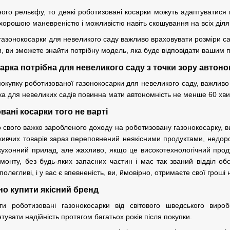
ого рельєфу, то деякі роботизовані косарки можуть адаптуватися 
орошою маневреністю і можливістю навіть скошування на всіх діля
азонокосарки для невеликого саду важливо враховувати розміри саду
и, ви зможете знайти потрібну модель, яка буде відповідати вашим 
арка потрібна для невеликого саду з точки зору автоно
купку роботизованої газонокосарки для невеликого саду, важливо 
а для невеликих садів повинна мати автономність не менше 60 хвил
вані косарки того не варті
 свого важко заробленого доходу на роботизовану газонокосарку, в
живчих товарів зараз переповнений неякісними продуктами, недоро
хонний прилад, але жахливо, якщо це високотехнологічний продукт
онту, без будь-яких запасних частин і має так званий відділ обс
полегливі, і у вас є впевненість, ви, ймовірно, отримаєте свої гроші
но купити якісний бренд
и роботизовані газонокосарки від світового шведського вироб
увати надійність протягом багатьох років після покупки.