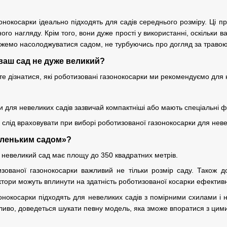
онокосарки ідеально підходять для садів середнього розміру. Ці 
ого нагляду. Крім того, вони дуже прості у використанні, оскільки 
ожемо насолоджуватися садом, не турбуючись про догляд за травою
ваш сад не дуже великий?
те дізнатися, які роботизовані газонокосарки ми рекомендуємо для 
и для невеликих садів зазвичай компактніші або мають спеціальні ф
и слід враховувати при виборі роботизованої газонокосарки для нев
аленьким садом»?
 невеликий сад має площу до 350 квадратних метрів.
зованої газонокосарки важливий не тільки розмір саду. Також до
ктори можуть вплинути на здатність роботизованої косарки ефективн
онокосарки підходять для невеликих садів з помірними схилами і 
ливо, доведеться шукати певну модель, яка зможе впоратися з цим