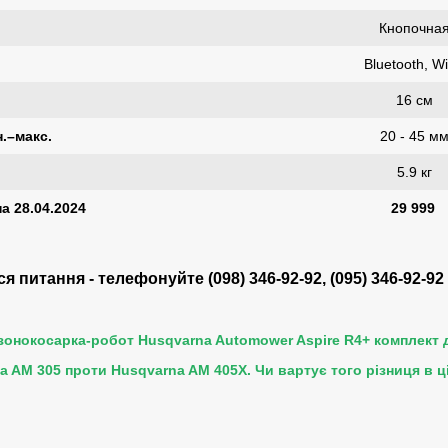
Кнопочна
Bluetooth, Wi
16 см
.–макс.
20 - 45 м
5.9 кг
а 28.04.2024
29 999
 питання - телефонуйте (098) 346-92-92, (095) 346-92-92 
азонокосарка-робот Husqvarna Automower Aspire R4+ комплект
a AM 305 проти Husqvarna AM 405X. Чи вартує того різниця в ц