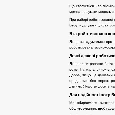
Що стосується нерівномірн
можна пошукати модель з х
При виборі роботизованої г
Беручи до уваги ці фактор
Яка роботизована кос
Якщо ви задумалися про по
роботизована газонокосарк
Деякі дешеві роботизо
Якщо ви витрачаєте багато
років. На жаль, ринок спо
Добре, якщо це дешевий ку
продається без мережі рем
дзвінки. Якщо ви досить на
Для надійності потріб
Ми збираємося виготовит
обслуговування, щоб гарант