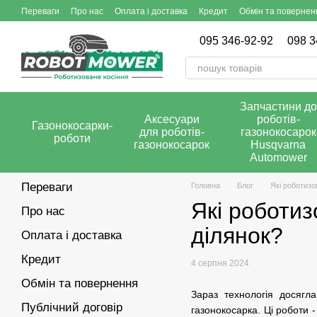
Перейти до основного контенту
Переваги
Про нас
Оплата і доставка
Кредит
Обмін та повернен
095 346-92-92
098 3
Запчастини до
Аксесуари
роботів-
Газонокосарки-
для роботів-
газонокосарок
роботи
газонокосарок
Husqvarna
Automower
Переваги
Головна
Блог
Які роботизо
Які роботи
Про нас
ділянок?
Оплата і доставка
Кредит
4 серпня 2024
Обмін та повернення
Зараз технологія досягл
Публічний договір
газонокосарка. Ці роботи 