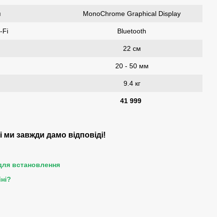
я
MonoChrome Graphical Display
-Fi
Bluetooth
22 см
м
20 - 50 мм
9.4 кг
41 999
і ми завжди дамо відповіді!
 для встановлення
іні?