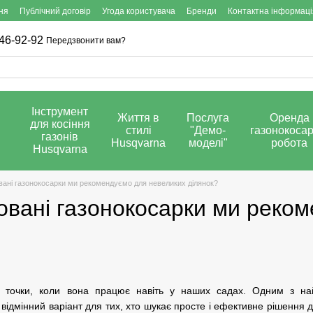
ня
Публічний договір
Угода користувача
Бренди
Контактна інформаці
46-92-92
Передзвонити вам?
Інструмент
Життя в
Послуга
Оренда
для косіння
стилі
"Демо-
газонокосар
газонів
Husqvarna
моделі"
робота
Husqvarna
вані газонокосарки ми рекомендуємо для невеликих ділянок?
зовані газонокосарки ми реко
а точки, коли вона працює навіть у наших садах. Одним з най
- відмінний варіант для тих, хто шукає просте і ефективне рішення 