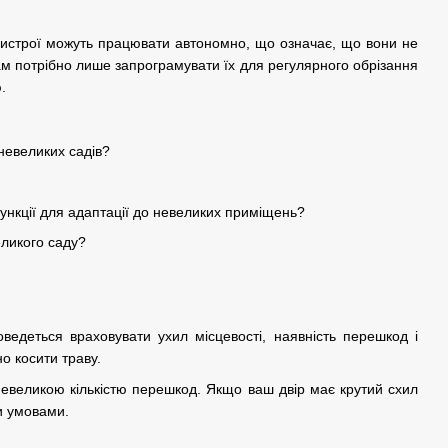
пристрої можуть працювати автономно, що означає, що вони не
вам потрібно лише запрограмувати їх для регулярного обрізання
.
невеликих садів?
ункції для адаптації до невеликих приміщень?
еликого саду?
ведеться враховувати ухил місцевості, наявність перешкод і
о косити траву.
невеликою кількістю перешкод. Якщо ваш двір має крутий схил
и умовами.