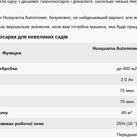
или одну з дешевих газонокосарок і дізналися, наскільки низька які
и Husqvarna Automower, безумовно, не найдешевший варіант, але вон
 має вирішальне значення, коли вам потрібна машина, яка буде працю
осарки для невеликих садів
Husqvarna Automowe
Функции
обробки
до 400 м2
2.0 Ач
75 мин
70 мин
дину
45 м²
межах робочої зони
25% (16 °
Передние